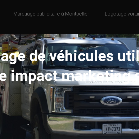
Marquage publicitaire à Montpellier
Logotage voitu
age de véhicules util
re impact marketing s