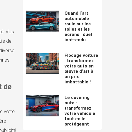
Quand l’art
automobile
roule sur les
toiles et les
té. Vos
écrans : duel
inattendu
ils de
 diverse
Flocage voiture
onnes,
: transformez
votre auto en
œuvre d’art à
un prix
imbattable !
t de
Le covering
auto :
transformez
de votre
votre véhicule
tout en le
ère
protégeant
publicité