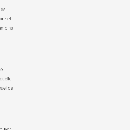
des
ire et
anmoins
de
quelle
suel de
ouvrir