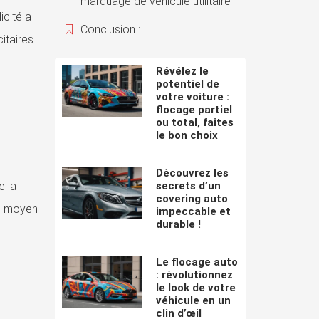
marquage de véhicule utilitaire
icité a
Conclusion :
itaires
Révélez le
potentiel de
votre voiture :
flocage partiel
ou total, faites
le bon choix
Découvrez les
secrets d’un
e la
covering auto
un moyen
impeccable et
durable !
Le flocage auto
: révolutionnez
le look de votre
véhicule en un
clin d’œil