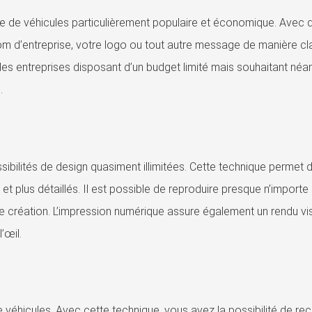
e de véhicules particulièrement populaire et économique. Avec 
om d’entreprise, votre logo ou tout autre message de manière cla
ur les entreprises disposant d’un budget limité mais souhaitant né
.
ssibilités de design quasiment illimitées. Cette technique permet 
t plus détaillés. Il est possible de reproduire presque n’importe 
de création. L’impression numérique assure également un rendu vi
’œil.
 véhicules. Avec cette technique, vous avez la possibilité de rec