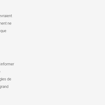
evraient
ment ne
 que
 informer
e
ègles de
 grand