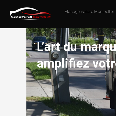
Flocage voiture Montpellier
L’art du marqu
amplifiez vot