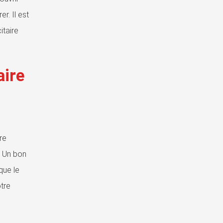
r. Il est
itaire
aire
re
. Un bon
que le
otre