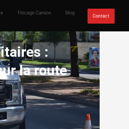
re
Flocage Camion
Blog
Contact
itaires :
ur la route